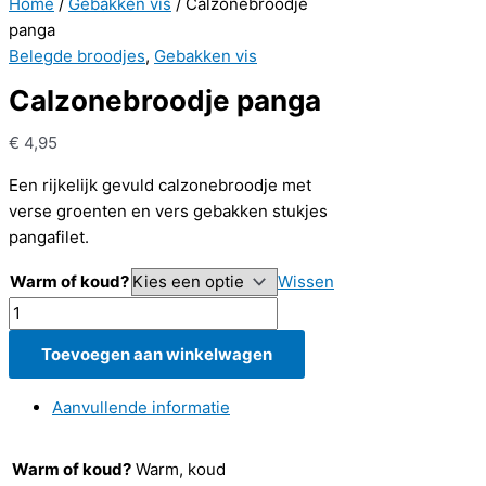
Home
/
Gebakken vis
/ Calzonebroodje
panga
Belegde broodjes
,
Gebakken vis
Calzonebroodje panga
€
4,95
Een rijkelijk gevuld calzonebroodje met
verse groenten en vers gebakken stukjes
pangafilet.
Warm of koud?
Wissen
Calzonebroodje
panga
Toevoegen aan winkelwagen
aantal
Aanvullende informatie
Warm of koud?
Warm, koud