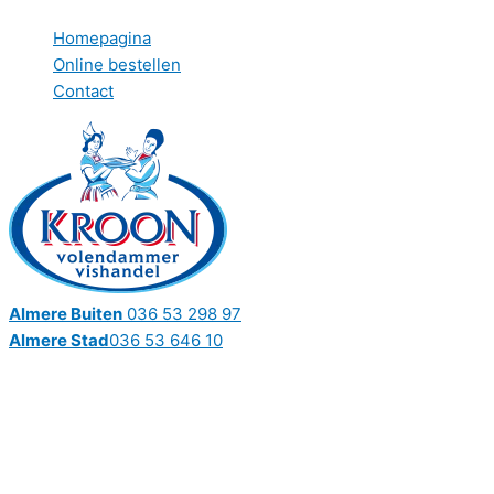
Ga
Homepagina
naar
Online bestellen
de
Contact
inhoud
Almere Buiten
036 53 298 97
Almere Stad
036 53 646 10