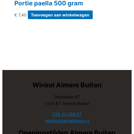
Portie paella 500 gram
€
7,40
Toevoegen aan winkelwagen
Winkel Almere Buiten
Globeplein 67
1334 BT Almere Buiten
036 53 298 97
info@vishandelkroon.nl
Openingstijden Almere Buiten