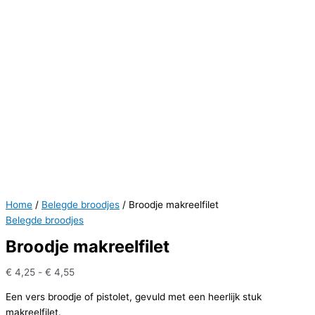
Home
/
Belegde broodjes
/ Broodje makreelfilet
Belegde broodjes
Broodje makreelfilet
Prijsklasse:
€
4,25
-
€
4,55
€ 4,25
Een vers broodje of pistolet, gevuld met een heerlijk stuk
tot
makreelfilet.