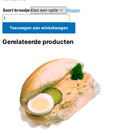
€ 4,55
Soort broodje
Wissen
Broodje
makreelfilet
Toevoegen aan winkelwagen
aantal
Gerelateerde producten