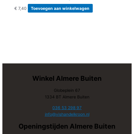
€
7,40
Toevoegen aan winkelwagen
Winkel Almere Buiten
Globeplein 67
1334 BT Almere Buiten
036 53 298 97
info@vishandelkroon.nl
Openingstijden Almere Buiten